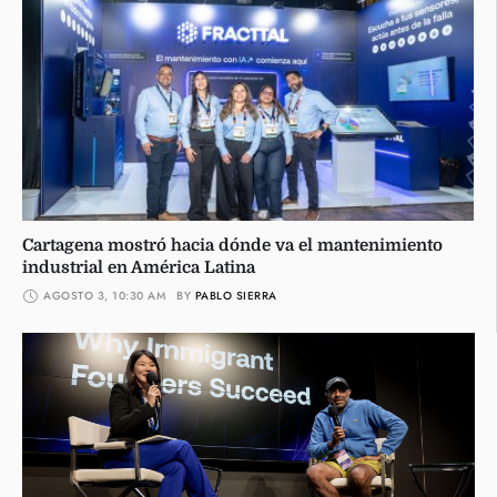
Cartagena mostró hacia dónde va el mantenimiento
industrial en América Latina
AGOSTO 3, 10:30 AM
BY 
PABLO SIERRA