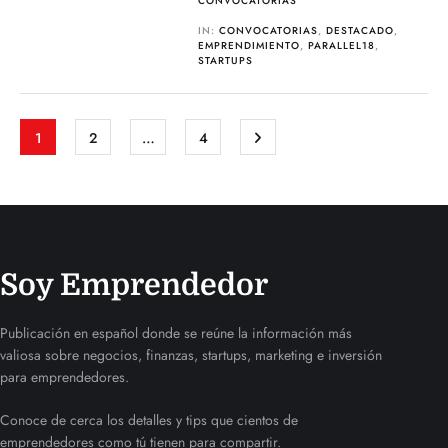
CONVOCATORIAS
IN:
CONVOCATORIAS
,
DESTACADO
,
EMPRENDIMIENTO
,
PARALLEL18
,
STARTUPS
1
2
…
4
Soy Emprendedor
Publicación en español donde se reúne la información más
valiosa sobre negocios, finanzas, startups, marketing e inversión
para emprendedores.
Conoce de cerca los detalles y tips que cientos de
emprendedores como tú tienen para compartir.