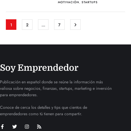
MOTIVACIÓN
,
STARTUPS
1
2
…
7
Soy Emprendedor
Publicación en español donde se reúne la información más
valiosa sobre negocios, finanzas, startups, marketing e inversión
para emprendedores.
Conoce de cerca los detalles y tips que cientos de
emprendedores como tú tienen para compartir.