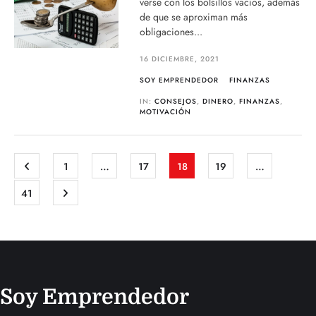
verse con los bolsillos vacíos, además
de que se aproximan más
obligaciones...
16 DICIEMBRE, 2021
SOY EMPRENDEDOR
FINANZAS
IN:
CONSEJOS
,
DINERO
,
FINANZAS
,
MOTIVACIÓN
1
…
17
18
19
…
41
Soy Emprendedor