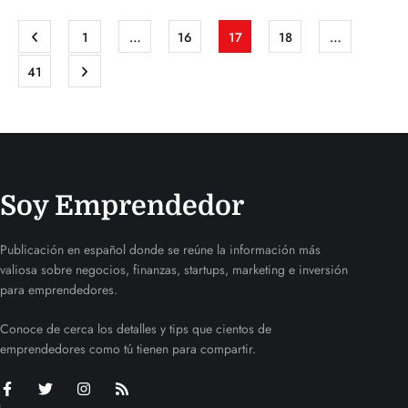
1
…
16
17
18
…
41
Soy Emprendedor
Publicación en español donde se reúne la información más
valiosa sobre negocios, finanzas, startups, marketing e inversión
para emprendedores.
Conoce de cerca los detalles y tips que cientos de
emprendedores como tú tienen para compartir.