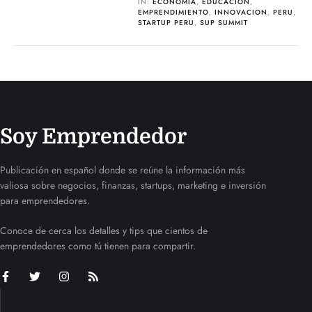
IN:
ECONOMIA
,
EDUCACIÓN
,
EMPRENDIMIENTO
,
INNOVACION
,
PERU
,
STARTUP PERU
,
SUP SUMMIT
Soy Emprendedor
Publicación en español donde se reúne la información más
valiosa sobre negocios, finanzas, startups, marketing e inversión
para emprendedores.
Conoce de cerca los detalles y tips que cientos de
emprendedores como tú tienen para compartir.