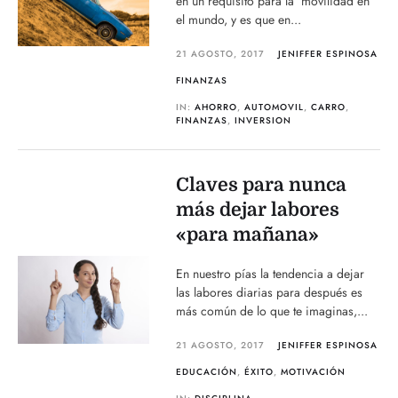
en un requisito para la movilidad en
el mundo, y es que en...
21 AGOSTO, 2017
JENIFFER ESPINOSA
FINANZAS
IN:
AHORRO
,
AUTOMOVIL
,
CARRO
,
FINANZAS
,
INVERSION
Claves para nunca
más dejar labores
«para mañana»
En nuestro pías la tendencia a dejar
las labores diarias para después es
más común de lo que te imaginas,...
21 AGOSTO, 2017
JENIFFER ESPINOSA
EDUCACIÓN
,
ÉXITO
,
MOTIVACIÓN