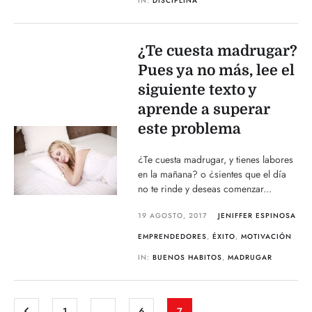
IN:
DISCIPLINA
¿Te cuesta madrugar?
Pues ya no más, lee el
siguiente texto y
aprende a superar
este problema
¿Te cuesta madrugar, y tienes labores
en la mañana? o ¿sientes que el día
no te rinde y deseas comenzar...
19 AGOSTO, 2017
JENIFFER ESPINOSA
EMPRENDEDORES
,
ÉXITO
,
MOTIVACIÓN
IN:
BUENOS HABITOS
,
MADRUGAR
1
…
6
7