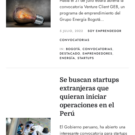
Hasta el 31 de julio estará abierta la
convocatoria Venture Client GEB, un
programa de emprendimiento del
Grupo Energía Bogotá...
5 JULIO, 2022
SOY EMPRENDEDOR
CONVOCATORIAS
IN:
BOGOTÁ
,
CONVOCATORIAS
,
DESTACADO
,
EMPRENDEDORES
,
ENERGÍA
,
STARTUPS
Se buscan startups
extranjeras que
quieran iniciar
operaciones en el
Perú
El Gobierno peruano, ha abierto una
interesante convocatoria para startups