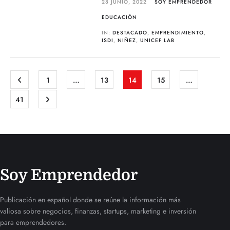
28 JUNIO, 2022
SOY EMPRENDEDOR
EDUCACIÓN
IN:
DESTACADO
,
EMPRENDIMIENTO
,
ISDI
,
NIÑEZ
,
UNICEF LAB
1
…
13
14
15
…
41
Soy Emprendedor
Publicación en español donde se reúne la información más
valiosa sobre negocios, finanzas, startups, marketing e inversión
para emprendedores.