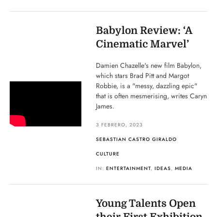
Babylon Review: ‘A
Cinematic Marvel’
Damien Chazelle's new film Babylon,
which stars Brad Pitt and Margot
Robbie, is a "messy, dazzling epic"
that is often mesmerising, writes Caryn
James.
3 FEBRERO, 2023
SEBASTIAN CASTRO GIRALDO
CULTURE
IN:
ENTERTAINMENT
,
IDEAS
,
MEDIA
Young Talents Open