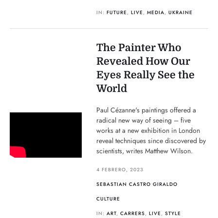
IN:
FUTURE
,
LIVE
,
MEDIA
,
UKRAINE
The Painter Who
Revealed How Our
Eyes Really See the
World
Paul Cézanne's paintings offered a
radical new way of seeing – five
works at a new exhibition in London
reveal techniques since discovered by
scientists, writes Matthew Wilson.
4 FEBRERO, 2023
SEBASTIAN CASTRO GIRALDO
CULTURE
IN:
ART
,
CARRERS
,
LIVE
,
STYLE