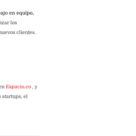
bajo en equipo,
nzar los
nuevos clientes.
 en
Espacio.co
, y
startups, el