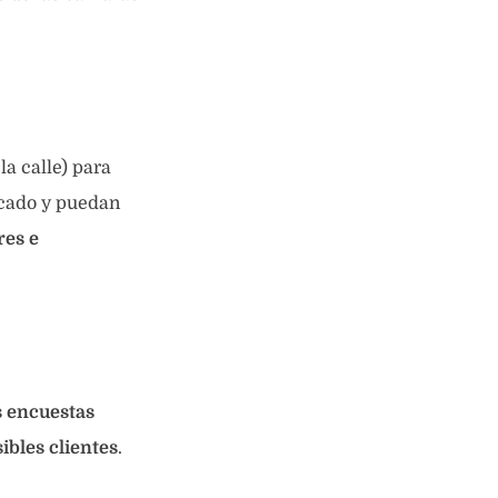
la calle) para
rcado y puedan
res e
s encuestas
bles clientes
.