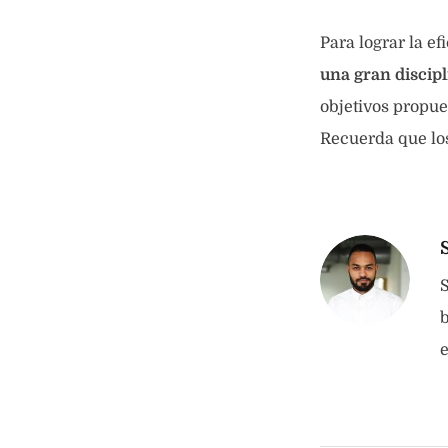
Para lograr la ef
una gran discip
objetivos propue
Recuerda que los
S
b