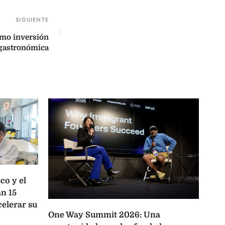
omo inversión
gastronómica
co y el
n 15
celerar su
One Way Summit 2026: Una
La 