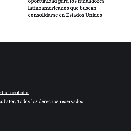
oportunidad para los fundadores
pro
latinoamericanos que buscan
Lati
consolidarse en Estados Unidos
IA
dia Incubator
ubator, Todos los derechos reservados