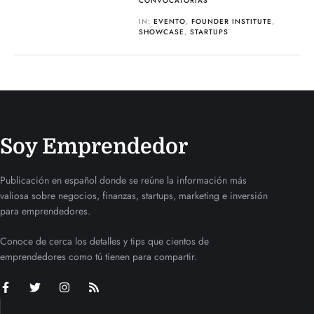
CONVOCATORIAS
IN:
EVENTO
,
FOUNDER INSTITUTE
,
SHOWCASE
,
STARTUPS
Soy Emprendedor
Publicación en español donde se reúne la información más
valiosa sobre negocios, finanzas, startups, marketing e inversión
para emprendedores.
Conoce de cerca los detalles y tips que cientos de
emprendedores como tú tienen para compartir.