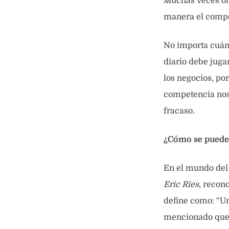
Muchas veces ol
manera el compo
No importa cuánt
diario debe juga
los negocios, por
competencia nos 
fracaso.
¿Cómo se puede 
En el mundo del
Eric Ries
, recon
define como: “Un
mencionado que n