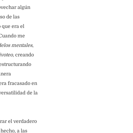
ovechar algún
so de las
 que era el
. Cuando me
delos mentales
,
ivoteo
, creando
eestructurando
anera
iera fracasado en
ersatilidad de la
rar el verdadero
 hecho, a las