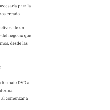
ecesaria para la
mos creado.
etivos, de un
o del negocio que
emos, desde las
:
n formato DVD a
taforma
, al comenzar a