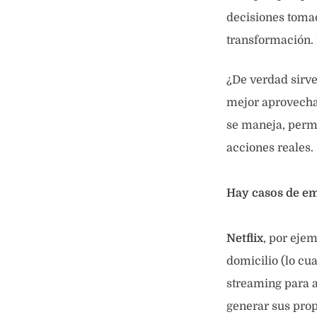
decisiones tomad
transformación. 
¿De verdad sirv
mejor aprovecham
se maneja, perm
acciones reales.
Hay casos de e
Netflix
, por eje
domicilio (lo cu
streaming para a
generar sus prop