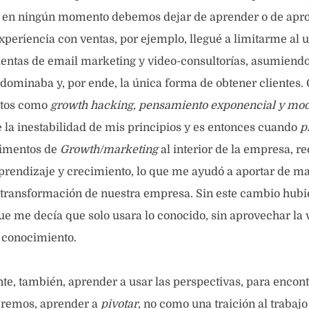
 en ningún momento debemos dejar de aprender o de apr
xperiencia con ventas, por ejemplo, llegué a limitarme al u
ntas de email marketing y video-consultorías, asumiendo
ominaba y, por ende, la única forma de obtener clientes
ptos como
growth hacking, pensamiento exponencial y mo
e la inestabilidad de mis principios y es entonces cuando
p
rimentos de
Growth/marketing
al interior de la empresa, r
prendizaje y crecimiento, lo que me ayudó a aportar de m
la transformación de nuestra empresa. Sin este cambio hub
ue me decía que solo usara lo conocido, sin aprovechar la v
 conocimiento.
e, también, aprender a usar las perspectivas, para encont
eremos, aprender a
pivotar
, no como una traición al trabajo