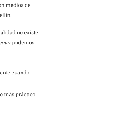
con medios de
llín.
ealidad no existe
votar
podemos
mente cuando
o más práctico.