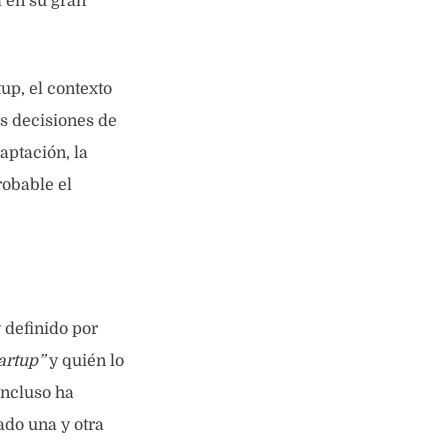
 en su gran
up, el contexto
as decisiones de
aptación, la
obable el
 definido por
artup”
y
quién lo
incluso ha
do una y otra