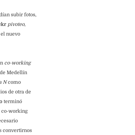
dían subir fotos,
ckr
pivoteo
,
 el nuevo
un
co-working
 de Medellín
a N
como
ios de otra de
io
terminó
e co-working
ecesario
s convertirnos