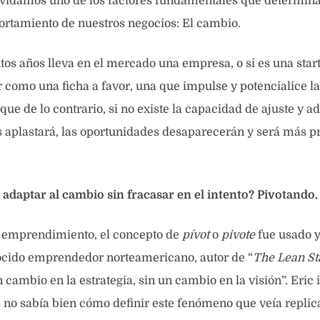
vidamos uno de los factores fundamentales que determina
rtamiento de nuestros negocios: El cambio.
os años lleva en el mercado una empresa, o si es una start
r como una ficha a favor, una que impulse y potencialice l
que de lo contrario, si no existe la capacidad de ajuste y ad
aplastará, las oportunidades desaparecerán y será más pr
adaptar al cambio sin fracasar en el intento? Pivotando.
 emprendimiento, el concepto de
pívot
o
pivote
fue usado y
ocido emprendedor norteamericano, autor de “
The Lean St
 cambio en la estrategia, sin un cambio en la visión”. Eric 
o sabía bien cómo definir este fenómeno que veía replica