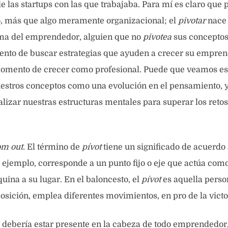
 las startups con las que trabajaba. Para mí es claro que p
 más que algo meramente organizacional; el
pivotar
nace 
a del emprendedor, alguien que no
pivotea
sus conceptos
ento de buscar estrategias que ayuden a crecer su empren
mento de crecer como profesional. Puede que veamos es
estros conceptos como una evolución en el pensamiento, y 
alizar nuestras estructuras mentales para superar los reto
m out.
El término de
pívot
tiene un significado de acuerdo 
 ejemplo, corresponde a u
n punto fijo o eje que actúa com
uina a su lugar. En el baloncesto, el
pívot
es aquella perso
sición, emplea diferentes movimientos, en pro de la victo
debería estar presente en la cabeza de todo emprendedor