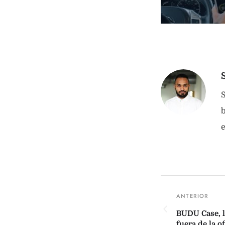
S
b
BUDU Case, la
fuera de la o