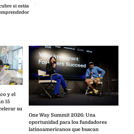
ubre si estás
 emprendedor
co y el
n 15
celerar su
One Way Summit 2026: Una
La 
oportunidad para los fundadores
pro
latinoamericanos que buscan
Lati