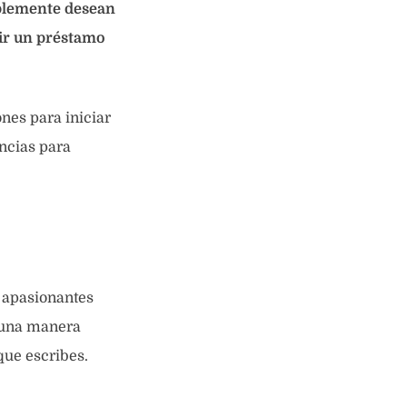
mplemente desean
uir un préstamo
nes para iniciar
encias para
s apasionantes
s una manera
 que escribes.