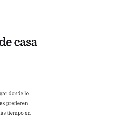
sde casa
ugar donde lo
es prefieren
más tiempo en