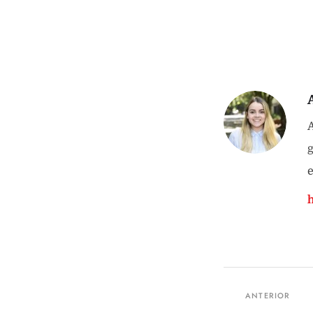
A
g
e