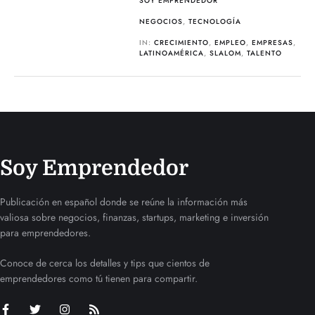
SOY EMPRENDEDOR
NEGOCIOS
,
TECNOLOGÍA
IN:
CRECIMIENTO
,
EMPLEO
,
EMPRESAS
,
LATINOAMÉRICA
,
SLALOM
,
TALENTO
Soy Emprendedor
Publicación en español donde se reúne la información más
valiosa sobre negocios, finanzas, startups, marketing e inversión
para emprendedores.
Conoce de cerca los detalles y tips que cientos de
emprendedores como tú tienen para compartir.