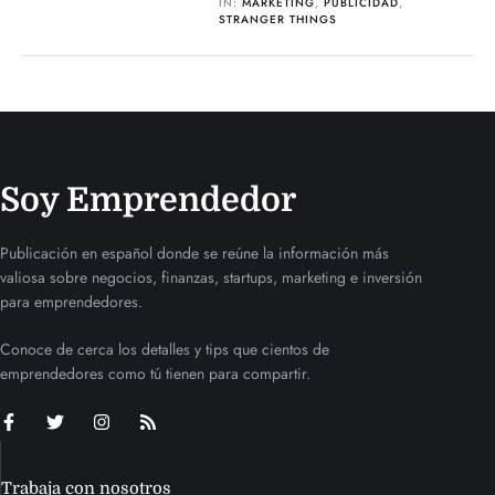
IN:
MARKETING
,
PUBLICIDAD
,
STRANGER THINGS
Soy Emprendedor
Publicación en español donde se reúne la información más
valiosa sobre negocios, finanzas, startups, marketing e inversión
para emprendedores.
Conoce de cerca los detalles y tips que cientos de
emprendedores como tú tienen para compartir.
Trabaja con nosotros