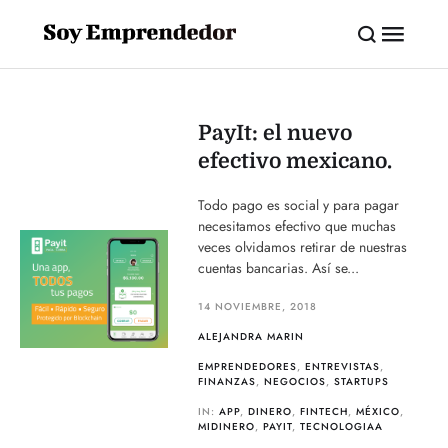
PayIt: el nuevo
efectivo mexicano.
Todo pago es social y para pagar
necesitamos efectivo que muchas
veces olvidamos retirar de nuestras
cuentas bancarias. Así se...
14 NOVIEMBRE, 2018
ALEJANDRA MARIN
EMPRENDEDORES
,
ENTREVISTAS
,
FINANZAS
,
NEGOCIOS
,
STARTUPS
IN:
APP
,
DINERO
,
FINTECH
,
MÉXICO
,
MIDINERO
,
PAYIT
,
TECNOLOGIAA