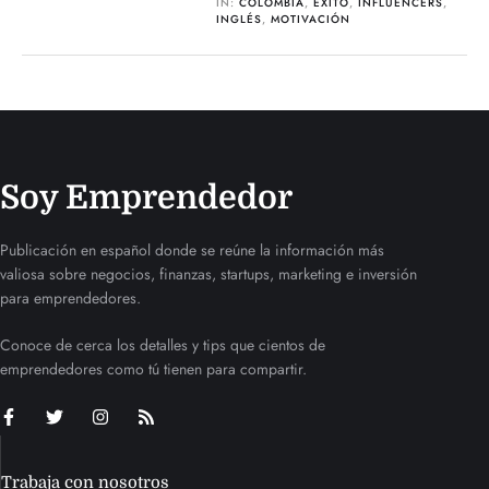
IN:
COLOMBIA
,
ÉXITO
,
INFLUENCERS
,
INGLÉS
,
MOTIVACIÓN
Soy Emprendedor
Publicación en español donde se reúne la información más
valiosa sobre negocios, finanzas, startups, marketing e inversión
para emprendedores.
Conoce de cerca los detalles y tips que cientos de
emprendedores como tú tienen para compartir.
Trabaja con nosotros