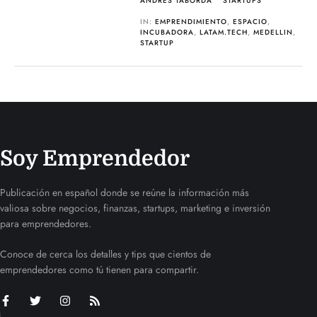
ANDRÉS TABORDA
STARTUPS
IN:
EMPRENDIMIENTO
,
ESPACIO
,
INCUBADORA
,
LATAM.TECH
,
MEDELLIN
,
STARTUP
Soy Emprendedor
Publicación en español donde se reúne la información más
valiosa sobre negocios, finanzas, startups, marketing e inversión
para emprendedores.
Conoce de cerca los detalles y tips que cientos de
emprendedores como tú tienen para compartir.