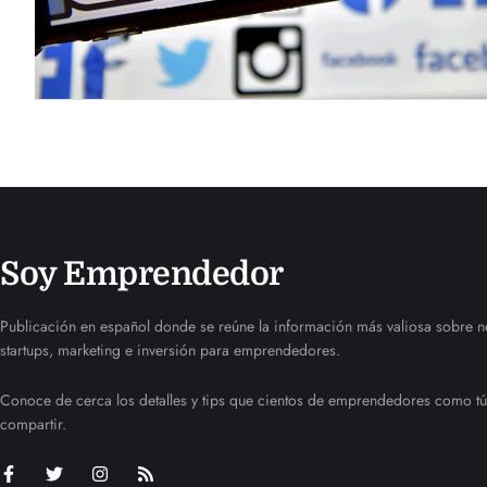
Soy Emprendedor
Publicación en español donde se reúne la información más valiosa sobre n
startups, marketing e inversión para emprendedores.
Conoce de cerca los detalles y tips que cientos de emprendedores como tú
compartir.