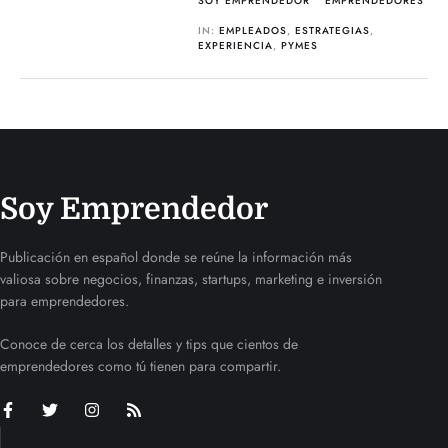
SOY EMPRENDEDOR
EMPRENDEDORES
IN:
EMPLEADOS
,
ESTRATEGIAS
,
EXPERIENCIA
,
PYMES
Soy Emprendedor
Publicación en español donde se reúne la información más
valiosa sobre negocios, finanzas, startups, marketing e inversión
para emprendedores.
Conoce de cerca los detalles y tips que cientos de
emprendedores como tú tienen para compartir.