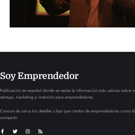
Soy Emprendedor
Publicación en español donde se reúne la información más valiosa sobre n
startups, marketing e inversión para emprendedores.
Conoce de cerca los detalles y tips que cientos de emprendedores como tú
compartir.