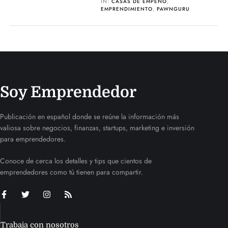
IN:
CASAS DE EMPEÑO
,
EMPRENDIMIENTO
,
PAWNGURU
Soy Emprendedor
Publicación en español donde se reúne la información más
valiosa sobre negocios, finanzas, startups, marketing e inversión
para emprendedores.
Conoce de cerca los detalles y tips que cientos de
emprendedores como tú tienen para compartir.
Trabaja con nosotros