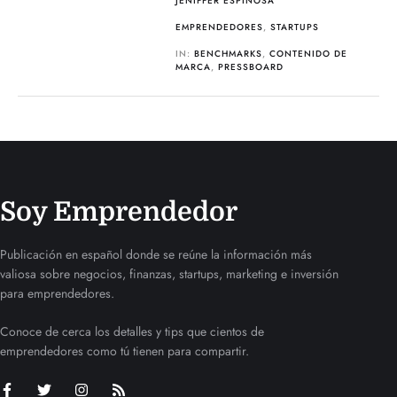
JENIFFER ESPINOSA
EMPRENDEDORES
,
STARTUPS
IN:
BENCHMARKS
,
CONTENIDO DE
MARCA
,
PRESSBOARD
Soy Emprendedor
Publicación en español donde se reúne la información más
valiosa sobre negocios, finanzas, startups, marketing e inversión
para emprendedores.
Conoce de cerca los detalles y tips que cientos de
emprendedores como tú tienen para compartir.