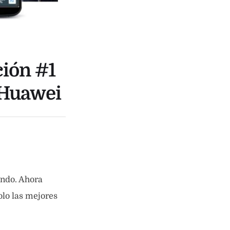
ción #1
 Huawei
undo. Ahora
lo las mejores