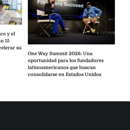
co y el
n 15
celerar su
One Way Summit 2026: Una
La 
oportunidad para los fundadores
pro
latinoamericanos que buscan
Lati
consolidarse en Estados Unidos
IA