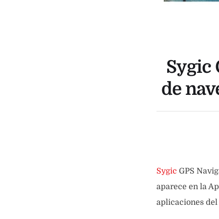
Sygic 
de nav
Sygic
GPS Naviga
aparece en la Ap
aplicaciones de