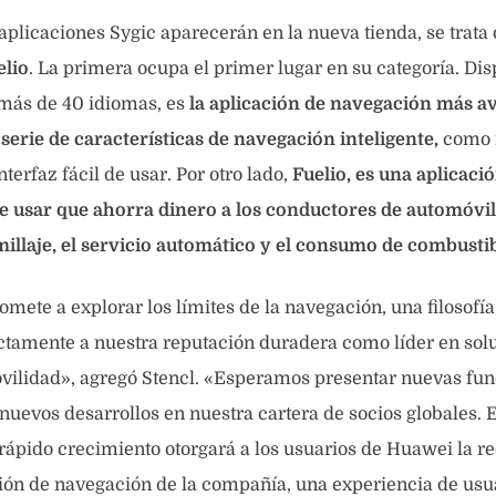
plicaciones Sygic aparecerán en la nueva tienda, se trata
elio
. La primera ocupa el primer lugar en su categoría. Di
 más de 40 idiomas, es
la aplicación de navegación más a
erie de características de navegación inteligente,
como 
terfaz fácil de usar. Por otro lado,
Fuelio, es una aplicaci
 de usar que ahorra dinero a los conductores de automóvil
illaje, el servicio automático y el consumo de combustib
mete a explorar los límites de la navegación, una filosofí
ctamente a nuestra reputación duradera como líder en sol
vilidad», agregó Stencl. «Esperamos presentar nuevas f
nuevos desarrollos en nuestra cartera de socios globales. 
ápido crecimiento otorgará a los usuarios de Huawei la r
ón de navegación de la compañía, una experiencia de usua