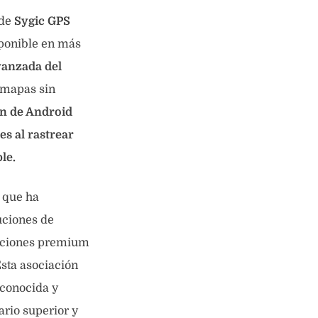
 de
Sygic GPS
sponible en más
vanzada del
mapas sin
ón de Android
es al rastrear
le.
a que ha
uciones de
unciones premium
Esta asociación
econocida y
rio superior y