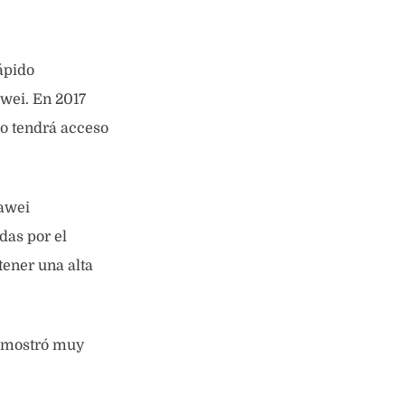
ápido
awei. En 2017
do tendrá acceso
uawei
das por el
tener una alta
e mostró muy