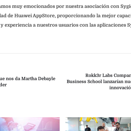
amos muy emocionados por nuestra asociación con Sygic
idad de Huawei AppStore, proporcionando la mejor capac
 experiencia a nuestros usuarios con las aplicaciones Sy
Rokk3r Labs Compan
que nos da Martha Debayle
Business School lanzarían nu
der
innovació