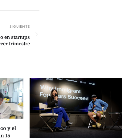
go en startups
rcer trimestre
co y el
n 15