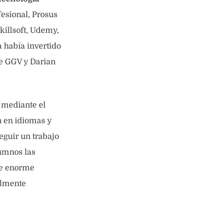
fesional, Prosus
killsoft, Udemy,
 había invertido
de GGV y Darian
 mediante el
n en idiomas y
eguir un trabajo
lumnos las
de enorme
almente