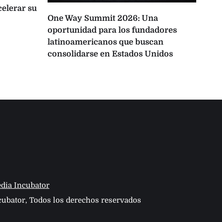
celerar su
One Way Summit 2026: Una
La 
oportunidad para los fundadores
pro
latinoamericanos que buscan
Lati
consolidarse en Estados Unidos
IA
dia Incubator
ubator, Todos los derechos reservados