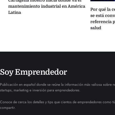
Cartagena mostró hacia dónde va el
mantenimiento industrial en América
Por qué la 
Latina
se está con
referencia p
salud
Soy Emprendedor
Publicación en español donde se reúne la información más valiosa sobre n
startups, marketing e inversión para emprendedores.
Conoce de cerca los detalles y tips que cientos de emprendedores como tú
compartir.