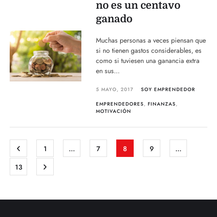
no es un centavo
ganado
Muchas personas a veces piensan que
si no tienen gastos considerables, es
como si tuviesen una ganancia extra
en sus...
5 MAYO, 2017
SOY EMPRENDEDOR
EMPRENDEDORES
,
FINANZAS
,
MOTIVACIÓN
1
…
7
8
9
…
13