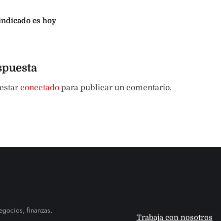
indicado es hoy
spuesta
 estar
conectado
para publicar un comentario.
egocios, finanzas,
Trabaja con nosotros