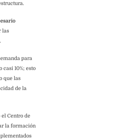
estructura.
cesario
 las
.
 demanda para
 casi 10%; esto
o que las
acidad de la
 el Centro de
ar la formación
implementados