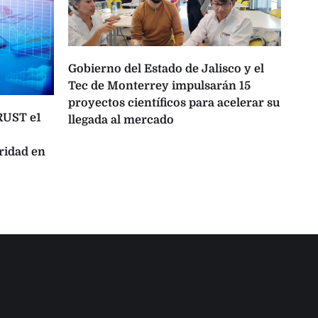
Gobierno del Estado de Jalisco y el
Tec de Monterrey impulsarán 15
proyectos científicos para acelerar su
TRUST e1
One
llegada al mercado
opo
ridad en
lat
con