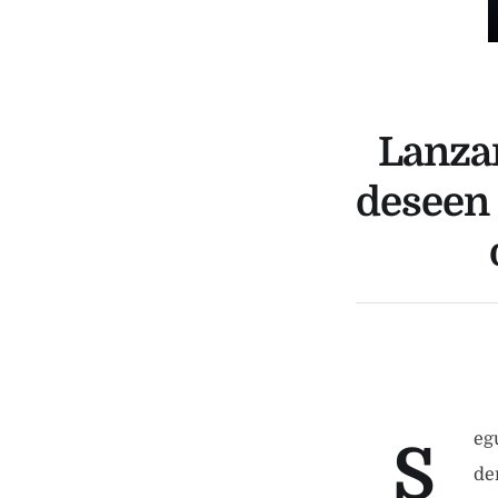
Lanzan
deseen 
eg
S
de