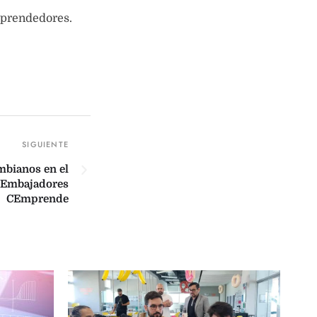
mprendedores.
mbianos en el
s Embajadores
CEmprende