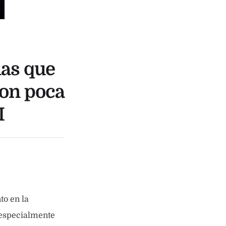
nas que
con poca
I
to en la
 especialmente