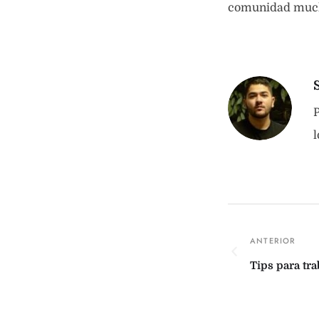
comunidad much
P
l
Tips para tra