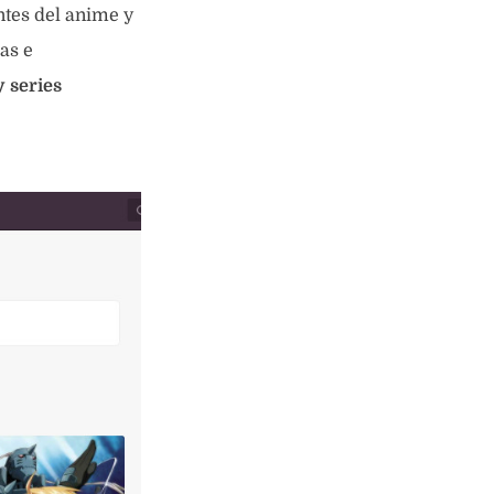
ntes del anime y
as e
y series