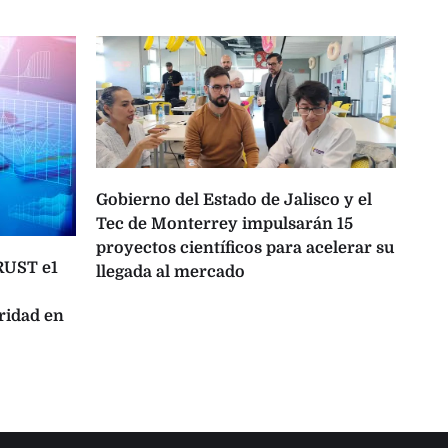
Gobierno del Estado de Jalisco y el
Tec de Monterrey impulsarán 15
proyectos científicos para acelerar su
TRUST e1
One
llegada al mercado
opo
ridad en
lat
con