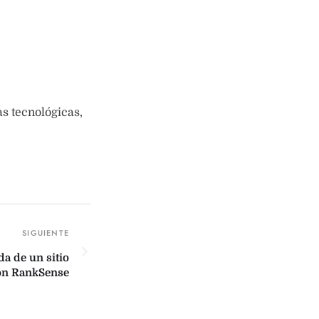
as tecnológicas,
a de un sitio
on RankSense