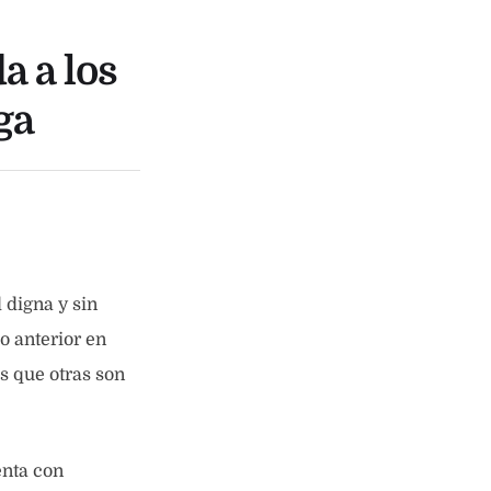
a a los
ga
 digna y sin
lo anterior en
s que otras son
enta con