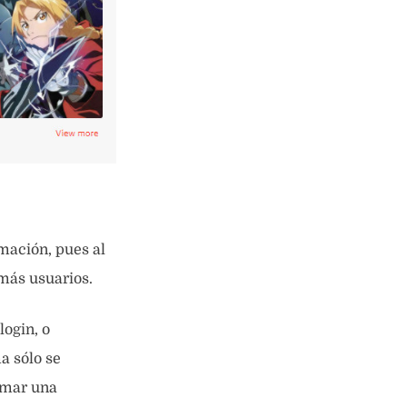
rmación, pues al
más usuarios.
ogin, o
a sólo se
ormar una