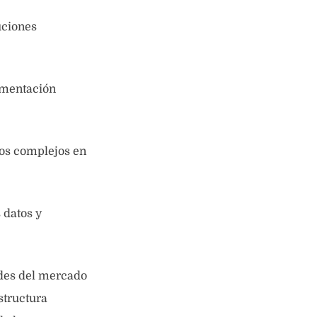
uciones
lementación
tos complejos en
datos y
ades del mercado
structura