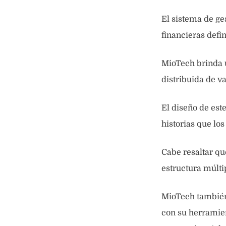
El sistema de ges
financieras defi
MioTech brinda
distribuida de v
El diseño de est
historias que lo
Cabe resaltar q
estructura múltip
MioTech también
con su herramien