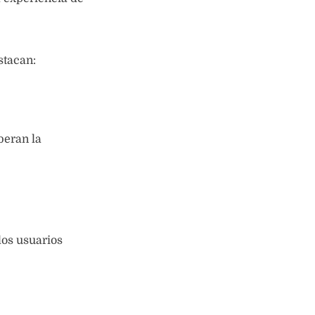
stacan:
beran la
los usuarios