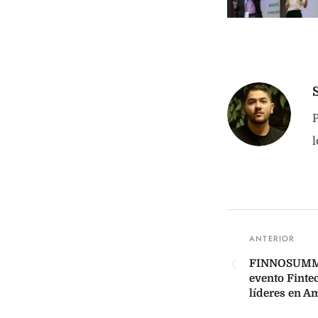
P
l
FINNOSUMMIT
evento Finte
líderes en A