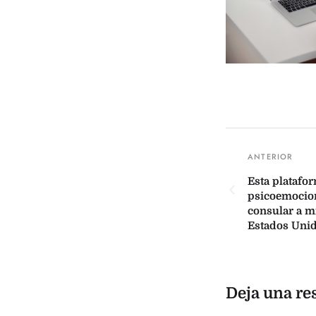
Esta platafo
psicoemocion
consular a m
Estados Uni
Deja una re