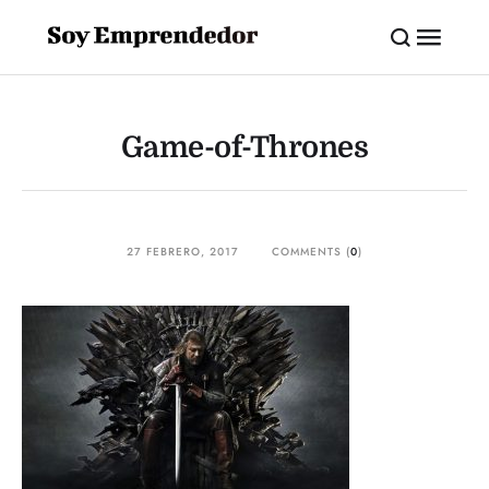
Game-of-Thrones
27 FEBRERO, 2017
COMMENTS (
0
)