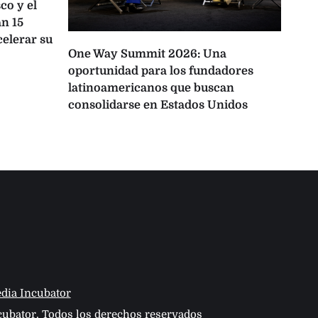
co y el
n 15
celerar su
One Way Summit 2026: Una
La 
oportunidad para los fundadores
pro
latinoamericanos que buscan
Lati
consolidarse en Estados Unidos
IA
dia Incubator
ubator, Todos los derechos reservados