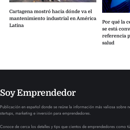
Cartagena mostró hacia dónde va el
mantenimiento industrial en América
Por qué la 
Latina
se está con
referencia p
salud
Soy Emprendedor
Publicación en español donde se reúne la información más valiosa sobre n
startups, marketing e inversión para emprendedores.
Conoce de cerca los detalles y tips que cientos de emprendedores como tú