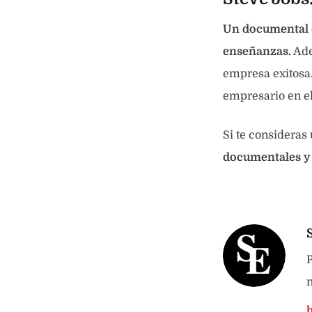
Un documental q
enseñanzas.
Ade
empresa exitosa.
empresario en el
Si te consideras
documentales
y
P
n