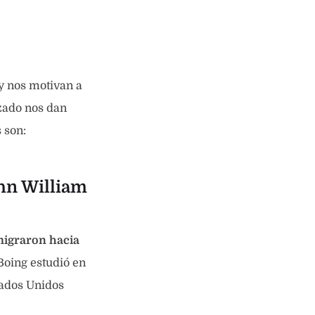
y nos motivan a
zado nos dan
 son:
hn William
migraron hacia
Boing estudió en
tados Unidos