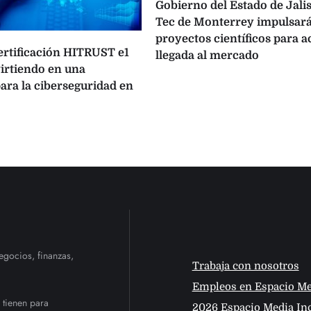
Gobierno del Estado de Jalis
Tec de Monterrey impulsará
proyectos científicos para a
certificación HITRUST e1
llegada al mercado
virtiendo en una
ara la ciberseguridad en
egocios, finanzas,
Trabaja con nosotros
Empleos en Espacio Me
 tienen para
2026 Espacio Media Inc