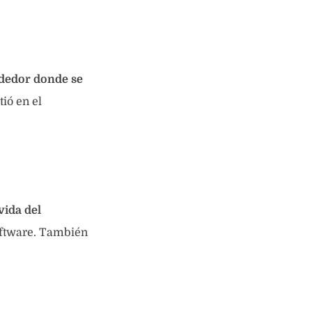
ndedor donde se
ió en el
vida del
software. También