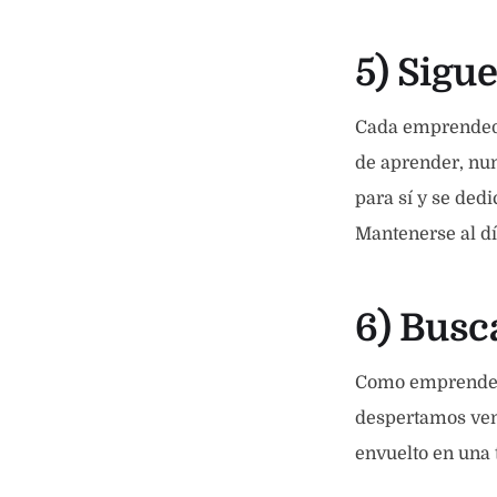
5) Sigu
Cada emprendedo
de aprender, nun
para sí y se ded
Mantenerse al dí
6) Busc
Como emprended
despertamos vem
envuelto en una 