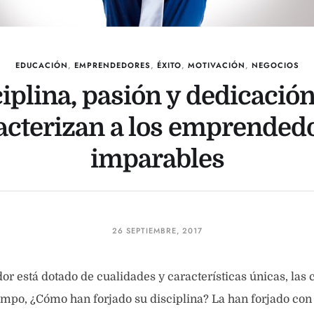
EDUCACIÓN
,
EMPRENDEDORES
,
ÉXITO
,
MOTIVACIÓN
,
NEGOCIOS
iplina, pasión y dedicació
acterizan a los emprended
imparables
26 SEPTIEMBRE, 2017
 está dotado de cualidades y características únicas, las 
iempo, ¿Cómo han forjado su disciplina? La han forjado con