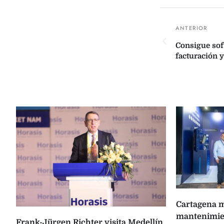
Consigue soft
facturación 
Cartagena m
mantenimien
Frank-Jürgen Richter visita Medellín,