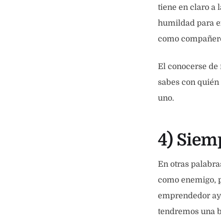
tiene en claro a
humildad para ex
como compañero,
El conocerse de 
sabes con quién 
uno.
4) Siem
En otras palabr
como enemigo, p
emprendedor ayud
tendremos una b