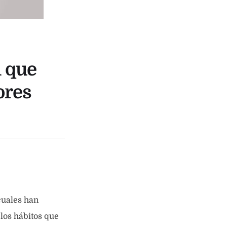
n que
ores
cuales han
 los hábitos que