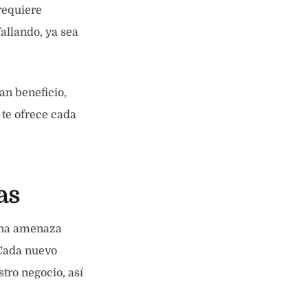
 requiere
allando, ya sea
an beneficio,
 te ofrece cada
as
 una amenaza
 Cada nuevo
tro negocio, así