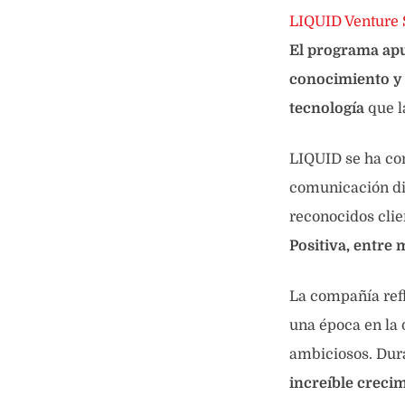
LIQUID Venture 
El programa apu
conocimiento y l
tecnología
que l
LIQUID se ha co
comunicación dig
reconocidos cli
Positiva, entre 
La compañía refl
una época en la
ambiciosos. Dura
increíble creci