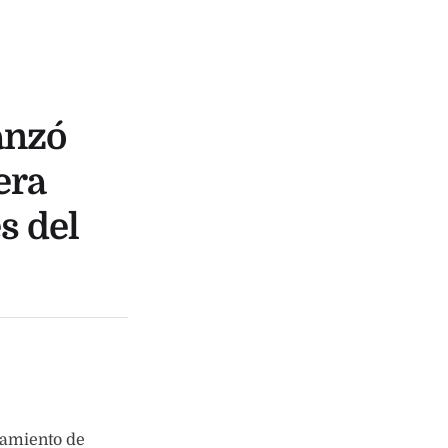
anzó
era
s del
zamiento de