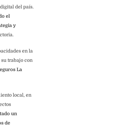
igital del país.
do el
tegia y
toria.
acidades en la
 su trabajo con
Seguros La
ento local, en
ectos
tado un
os de