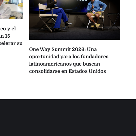
co y el
n 15
celerar su
One Way Summit 2026: Una
La 
oportunidad para los fundadores
pro
latinoamericanos que buscan
Lati
consolidarse en Estados Unidos
IA