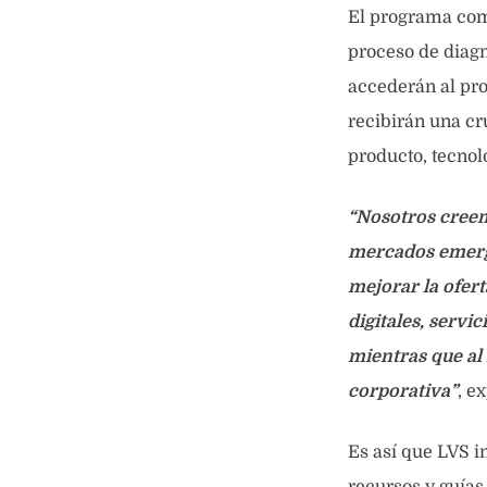
El programa comi
proceso de diagn
accederán al pro
recibirán una cr
producto, tecnol
“Nosotros creem
mercados emerge
mejorar la ofer
digitales, servi
mientras que a
corporativa”
, e
Es así que LVS i
recursos y guías