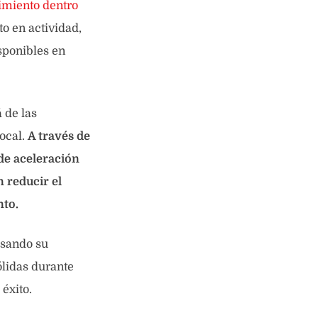
imiento dentro
o en actividad,
sponibles en
 de las
ocal.
A través de
de aceleración
n reducir el
nto.
usando su
ólidas durante
éxito.