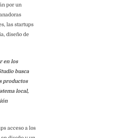
án por un
 ganadoras
s, las startups
ia, diseño de
r en los
Studio busca
s productos
stema local,
ión
ups acceso a los
 en diseño y un