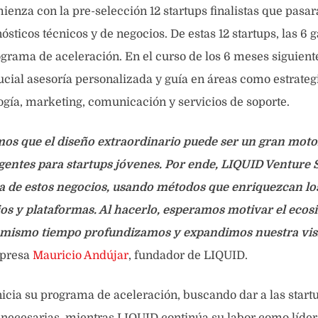
enza con la pre-selección 12 startups finalistas que pasar
ósticos técnicos y de negocios. De estas 12 startups, las 6
grama de aceleración. En el curso de los 6 meses siguiente
ucial asesoría personalizada y guía en áreas como estrateg
ogía, marketing, comunicación y servicios de soporte.
os que el diseño extraordinario puede ser un gran moto
ntes para startups jóvenes. Por ende, LIQUID Venture 
ta de estos negocios, usando métodos que enriquezcan lo
cios y plataformas. Al hacerlo, esperamos motivar el ecosi
l mismo tiempo profundizamos y expandimos nuestra vis
xpresa
Mauricio Andújar
, fundador de LIQUID.
nicia su programa de aceleración, buscando dar a las start
 necesarias, mientras LIQUID continúa su labor como líder