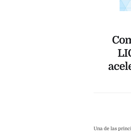
Com
LI
acel
Una de las princ