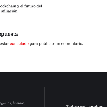
lockchain y el futuro del
afiliación
spuesta
 estar
conectado
para publicar un comentario.
egocios, finanzas,
Trabaja con nosotros