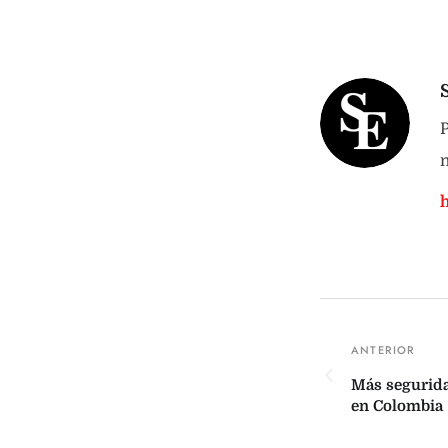
P
n
Más segurida
en Colombia