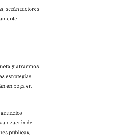
as
, serán factores
tamente
 meta y atraemos
s estrategias
tán en boga en
s anuncios
rganización de
nes públicas,