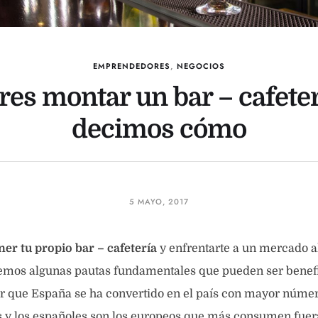
EMPRENDEDORES
,
NEGOCIOS
res montar un bar – cafeterí
decimos cómo
5 MAYO, 2017
ner tu propio bar – cafetería
y enfrentarte a un mercado 
emos algunas pautas fundamentales que pueden ser benefic
r que España se ha convertido en el país con mayor núme
s y los españoles son los europeos que más consumen fuer