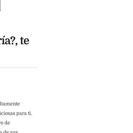
a?, te
altamente
iosas para ti.
ro de
a de sus