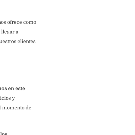
 nos ofrece como
 llegar a
uestros clientes
nos en este
icios y
al momento de
los