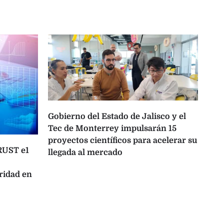
Gobierno del Estado de Jalisco y el
Tec de Monterrey impulsarán 15
proyectos científicos para acelerar su
TRUST e1
One
llegada al mercado
opo
ridad en
lat
con