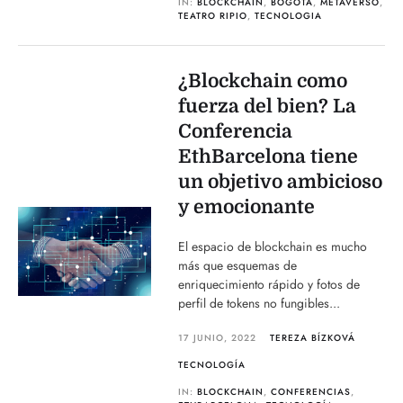
IN:
BLOCKCHAIN
,
BOGOTÁ
,
METAVERSO
,
TEATRO RIPIO
,
TECNOLOGIA
¿Blockchain como
fuerza del bien? La
Conferencia
EthBarcelona tiene
un objetivo ambicioso
y emocionante
El espacio de blockchain es mucho
más que esquemas de
enriquecimiento rápido y fotos de
perfil de tokens no fungibles...
17 JUNIO, 2022
TEREZA BÍZKOVÁ
TECNOLOGÍA
IN:
BLOCKCHAIN
,
CONFERENCIAS
,