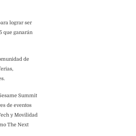
ara lograr ser
15 que ganarán
comunidad de
erias,
es.
el Sesame Summit
res de eventos
Tech y Movilidad
omo The Next