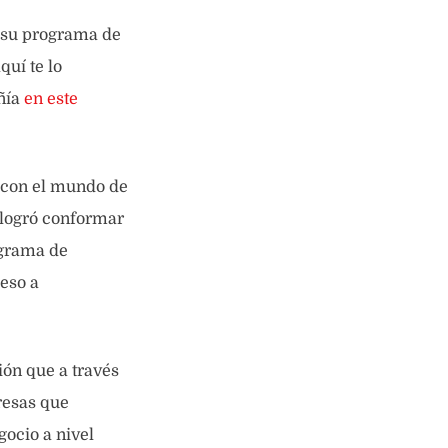
a su programa de
quí te lo
ñía
en este
 con el mundo de
a logró conformar
ograma de
ceso a
ión que a través
resas que
gocio a nivel