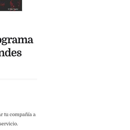
rograma
andes
ar tu compañía a
servicio.