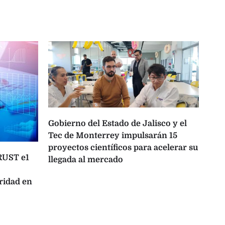
Gobierno del Estado de Jalisco y el
Tec de Monterrey impulsarán 15
proyectos científicos para acelerar su
TRUST e1
One
llegada al mercado
opo
ridad en
lat
con