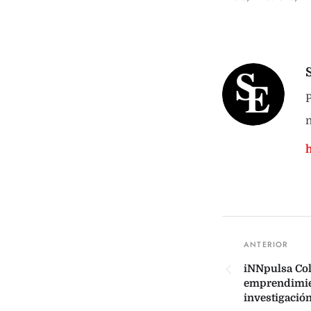
P
n
iNNpulsa Col
emprendimien
investigació