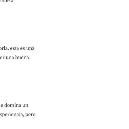
iende a
ria, esta es una
ser una buena
 se domina un
experiencia, pero