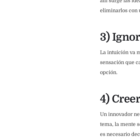
allí surge las i
eliminarlos con 
3) Ignor
La intuición va 
sensación que c
opción.
4) Cree
Un innovador ne
tema, la mente s
es necesario deci