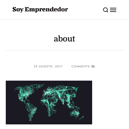
about
29 AGOSTO, 2017
COMMENTS (
0
)