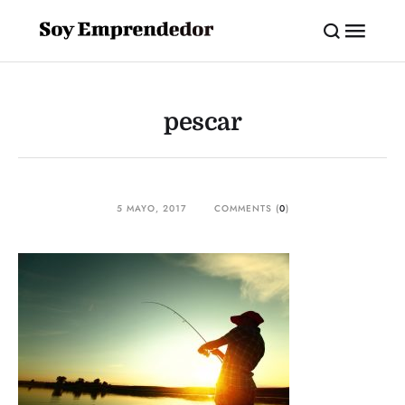
pescar
5 MAYO, 2017
COMMENTS (
0
)