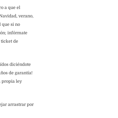
ro a que el
Navidad, verano,
 que si no
ión; infórmate
 ticket de
oídos diciéndote
años de garantía!
a propia ley
jar arrastrar por