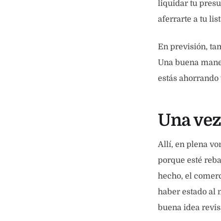
liquidar tu pres
aferrarte a tu li
En previsión, ta
Una buena manera
estás ahorrando 
Una vez
Allí, en plena v
porque esté reba
hecho, el comerc
haber estado al 
buena idea revisa