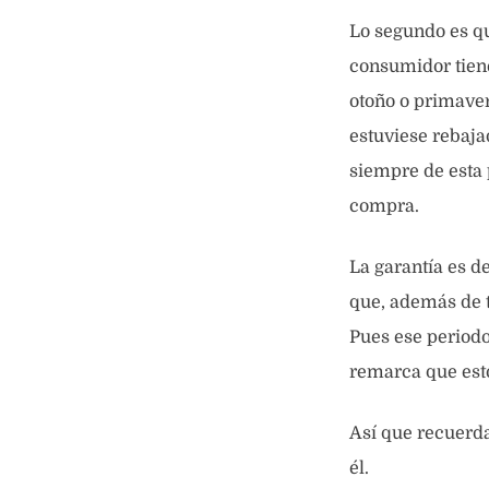
Lo segundo es qu
consumidor tiene
otoño o primaver
estuviese rebaja
siempre de esta p
compra.
La garantía es de
que, además de t
Pues ese periodo,
remarca que esto
Así que recuerda
él.