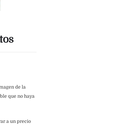
tos
imagen de la
íble que no haya
rar a un precio