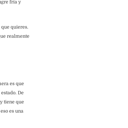
gre fría y
 que quieres.
 que realmente
mera es que
 estado. De
 y tiene que
 eso es una