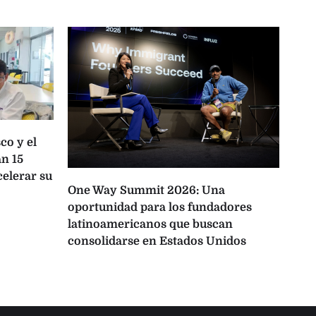
co y el
n 15
celerar su
One Way Summit 2026: Una
La 
oportunidad para los fundadores
pro
latinoamericanos que buscan
Lati
consolidarse en Estados Unidos
IA