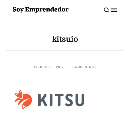
kitsuio
19 OCTUBRE, 2017
COMMENTS (
0
)