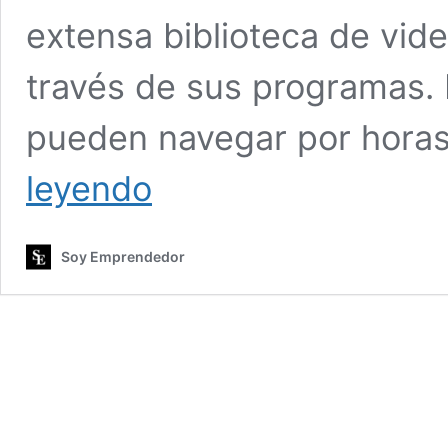
extensa biblioteca de vid
través de sus programas. 
pueden navegar por hora
Founder
leyendo
Institute
abre
webinars
Soy Emprendedor
gratuitos
para
inversionistas
y
emprendedores
del
mundo