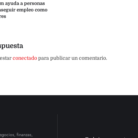
sm ayuda a personas
onseguir empleo como
res
spuesta
 estar
conectado
para publicar un comentario.
egocios, finanzas,