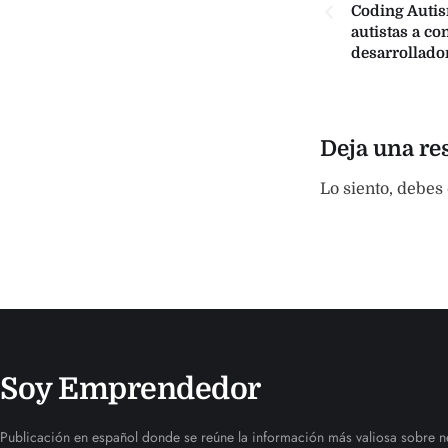
Coding Auti
autistas a c
desarrollado
Deja una re
Lo siento, debes
Soy Emprendedor
Publicación en español donde se reúne la información más valiosa sobre n