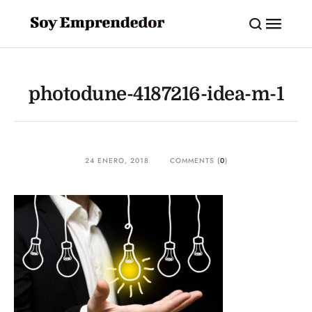
photodune-4187216-idea-m-1
24 ENERO, 2018
COMMENTS (
0
)